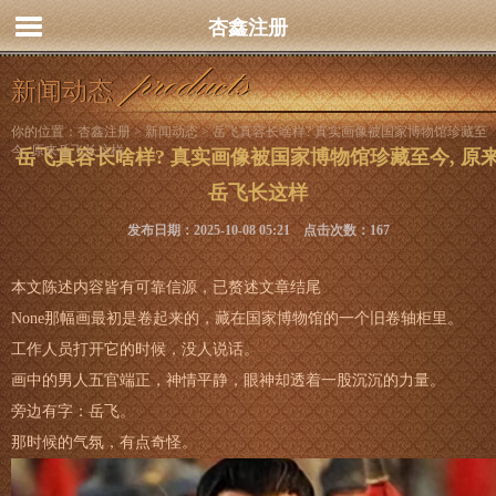
杏鑫注册
新闻动态
你的位置：
杏鑫注册
>
新闻动态
> 岳飞真容长啥样? 真实画像被国家博物馆珍藏至
今, 原来岳飞长这样
岳飞真容长啥样? 真实画像被国家博物馆珍藏至今, 原
岳飞长这样
发布日期：2025-10-08 05:21 点击次数：167
本文陈述内容皆有可靠信源，已赘述文章结尾
None那幅画最初是卷起来的，藏在国家博物馆的一个旧卷轴柜里。
工作人员打开它的时候，没人说话。
画中的男人五官端正，神情平静，眼神却透着一股沉沉的力量。
旁边有字：岳飞。
那时候的气氛，有点奇怪。