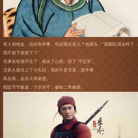
有人劝他走，说你有本事，何必困在这儿？他摇头：“国都乱成这样了
我不留下谁留下？”
后来实在熬不住了，他去了山西，投了“平定军”。
没多久就当上了小头目，靠的不是关系，是本事。
再后来，金兵大举南侵。
朝廷节节败退，汴京失守，徽钦二帝被掳。