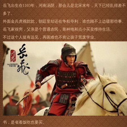
岳飞出生在1103年，河南汤阴，那会儿是北宋末年，天下已经乱得差不
多了。
外面金兵虎视眈眈，朝廷里却还在争权夺利，谁也顾不上边疆那些事。
岳飞家很穷，父亲是个普通农民，靠种地和点小买卖维持生活。
不过这个人挺有远见，再困难也不肯让孩子荒废学业。
书，是省着饭吃也要买。