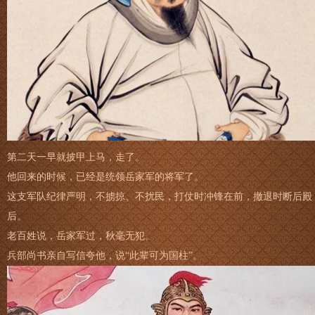
第二天一早就披甲上马，走了。
他回来的时候，已经是统领岳家军的将军了。
这支军队纪律严明，不掳掠、不扰民，打仗时冲锋在前，撤退时断后殿
后。
老百姓说，岳家军过，秋毫无犯。
兵部尚书亲自写信夸他，说“此辈可为国柱”。