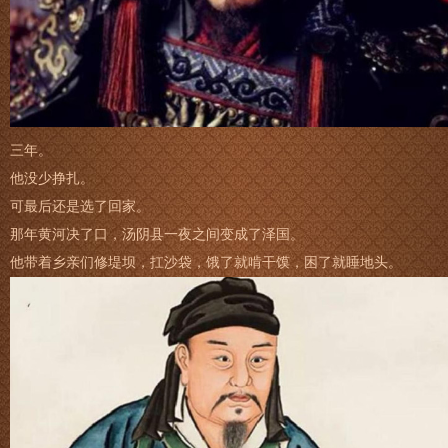
三年。
他没少挣扎。
可最后还是选了回家。
那年黄河决了口，汤阴县一夜之间变成了泽国。
他带着乡亲们修堤坝，扛沙袋，饿了就啃干馍，困了就睡地头。