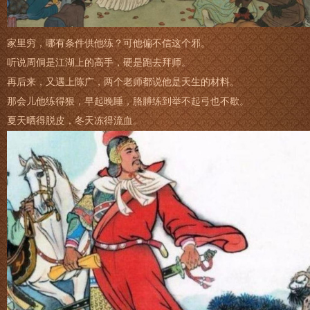
家里穷，哪有条件供他练？可他偏不信这个邪。
听说周侗是江湖上的高手，硬是跑去拜师。
再后来，又遇上陈广，两个老师都说他是天生的材料。
那会儿他练得狠，早起晚睡，胳膊练到举不起弓也不歇。
夏天晒得脱皮，冬天冻得流血。