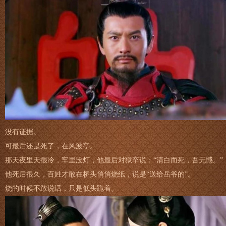
没有证据。
可最后还是死了，在风波亭。
那天夜里天很冷，牢里没灯，他最后对狱卒说：“清白而死，吾无憾。”
他死后很久，百姓才敢在桥头悄悄烧纸，说是“送给岳爷的”。
烧的时候不敢说话，只是低头跪着。